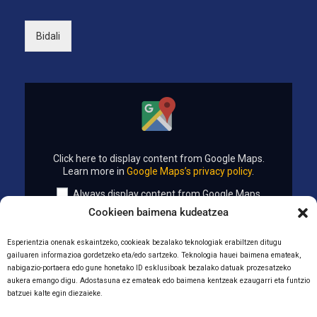
*
o
a
Bidali
)
Click here to display content from Google Maps.
Learn more in
Google Maps’s privacy policy
.
Always display content from Google Maps
Open "La Salle Zumarraga" directly
Cookieen baimena kudeatzea
Iñigo de Loiola Kalea, 7, 20700 Zumarraga, Gipuzkoa
Esperientzia onenak eskaintzeko, cookieak bezalako teknologiak erabiltzen ditugu
gailuaren informazioa gordetzeko eta/edo sartzeko. Teknologia hauei baimena emateak,
nabigazio-portaera edo gune honetako ID esklusiboak bezalako datuak prozesatzeko
aukera emango digu. Adostasuna ez emateak edo baimena kentzeak ezaugarri eta funtzio
BARNEKO INFORMAZIO-KANALA
batzuei kalte egin diezaieke.
ETIKA KODEA