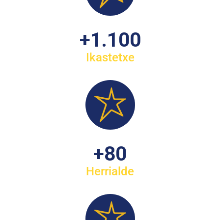
+
1.100
Ikastetxe
+
80
Herrialde