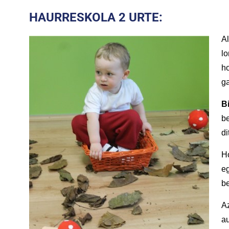
HAURRESKOLA 2 URTE:
Al
lo
ho
g
B
be
di
Ho
eg
b
Az
au