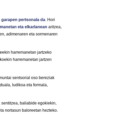
a garapen pertsonala da
.
Hori
emanetan eta elkarlanean
aritzea,
uaren, adimenaren eta sormenaren
steekin harremanetan jartzeko
ikoekin harremanetan jartzen
muntai sentsorial oso bereziak
iduala, ludikoa eta formala,
sentitzea, baliabide egokiekin,
 eta nortasun baloreetan hezteko.