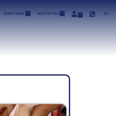
ZERBITZUAK
IKASTETXEA
ES