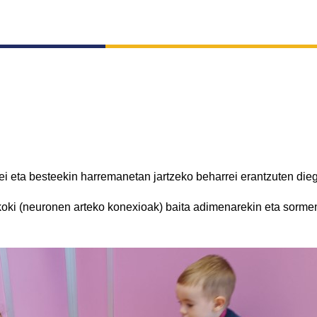
oei eta besteekin harremanetan jartzeko beharrei erantzuten die
oki (neuronen arteko konexioak) baita adimenarekin eta sormena