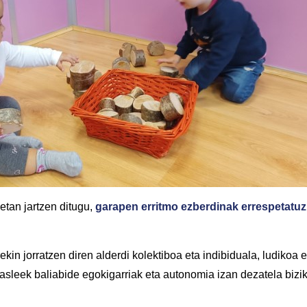
tan jartzen ditugu,
g
arapen erritmo ezberdinak errespetatuz
ekin jorratzen diren alderdi kolektiboa eta indibiduala, ludikoa 
leek baliabide egokigarriak eta autonomia izan dezatela biziko 