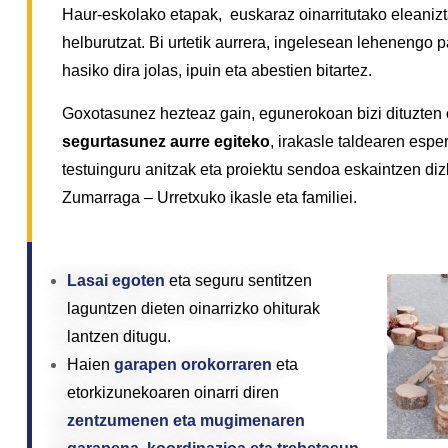
Haur-eskolako etapak, euskaraz oinarritutako eleani
helburutzat. Bi urtetik aurrera, ingelesean lehenengo
hasiko dira jolas, ipuin eta abestien bitartez.
Goxotasunez hezteaz gain, egunerokoan bizi dituzten
segurtasunez aurre egiteko
, irakasle taldearen esper
testuinguru anitzak eta proiektu sendoa eskaintzen diz
Zumarraga – Urretxuko ikasle eta familiei.
Lasai egoten
eta seguru sentitzen
laguntzen dieten oinarrizko ohiturak
lantzen ditugu.
Haien
garapen orokorraren
eta
etorkizunekoaren oinarri diren
zentzumenen eta mugimenaren