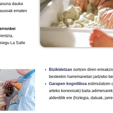
ztasuna dauka
 pausoak ematen
erronkei
ientzia,
kiegu La Salle
Bizikidetzan
sortzen diren erreakzi
besteekin harremanetan jartzeko be
Garapen kognitiboa
estimulatzen 
arteko konexioak) baita adimenareki
alderditik ere (hiztegia, datuak, jarre