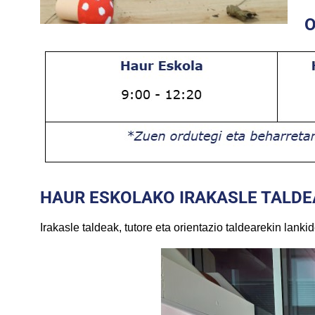
O
HAUR ESKOLAKO IRAKASLE TALDE
Irakasle taldeak, tutore eta orientazio taldearekin lanki