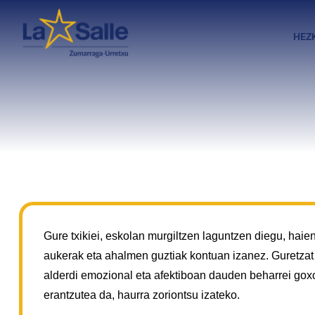
HEZ
Gure txikiei, eskolan murgiltzen laguntzen diegu, haie
aukerak eta ahalmen guztiak kontuan izanez. Guretzat
alderdi emozional eta afektiboan dauden beharrei go
erantzutea da, haurra zoriontsu izateko.