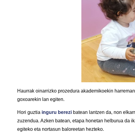
Haurrak oinarrizko prozedura akademikoekin harremane
goxoarekin lan egiten.
Hori guztia
inguru berezi
batean lantzen da, non elkarr
zuzendua. Azken batean, etapa honetan helburua da ikas
egiteko eta nortasun baloreetan hezteko.