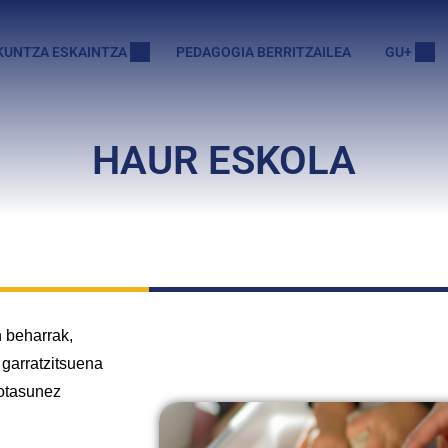
KUNTZA ESKAINTZA
PEDAGOGIA BERRITZAILEA
GU+
HAUR ESKOLA
n beharrak,
 garratzitsuena
xotasunez