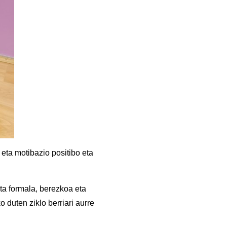
eta m
otibazio positibo eta
eta formala, berezkoa eta
duten ziklo berriari aurre