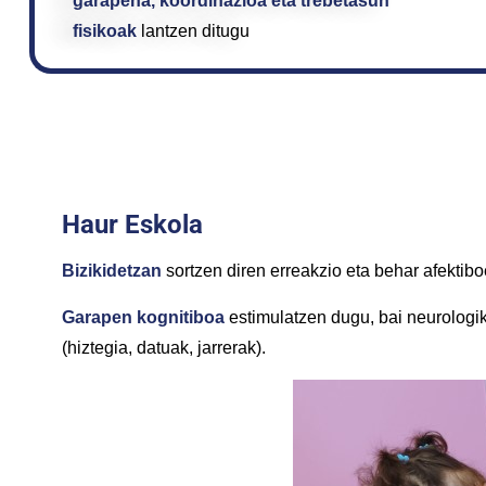
garapena,
koordinazioa eta trebetasun
fisikoak
lantzen ditugu
Haur Eskola
Bizikidetzan
sortzen diren erreakzio eta behar afektib
Garapen kognitiboa
estimulatzen dugu, bai neurologik
(hiztegia, datuak, jarrerak).