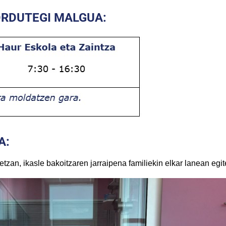
RDUTEGI MALGUA:
A:
detzan, ikasle bakoitzaren jarraipena familiekin elkar lanean egi