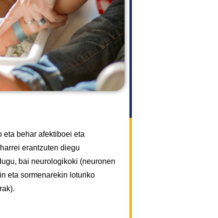
o eta behar afektiboei eta
harrei erantzuten diegu
dugu, bai neurologikoki (neuronen
n eta sormenarekin loturiko
rak).