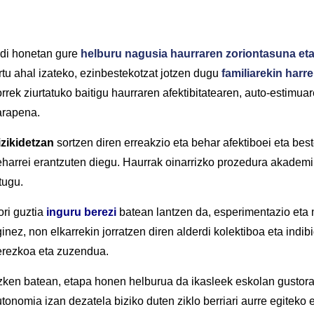
di honetan gure
helburu nagusia haurraren zoriontasuna et
rtu ahal izateko, ezinbestekotzat jotzen dugu
familiarekin harr
rrek ziurtatuko baitigu haurraren afektibitatearen, auto-estim
arapena.
izikidetzan
sortzen diren erreakzio eta behar afektiboei eta be
harrei erantzuten diegu. Haurrak oinarrizko prozedura akadem
tugu.
ri guztia
inguru berezi
batean lantzen da, esperimentazio eta 
inez, non elkarrekin jorratzen diren alderdi kolektiboa eta indib
erezkoa eta zuzendua.
ken batean, etapa honen helburua da ikasleek eskolan gustora 
tonomia izan dezatela biziko duten ziklo berriari aurre egiteko