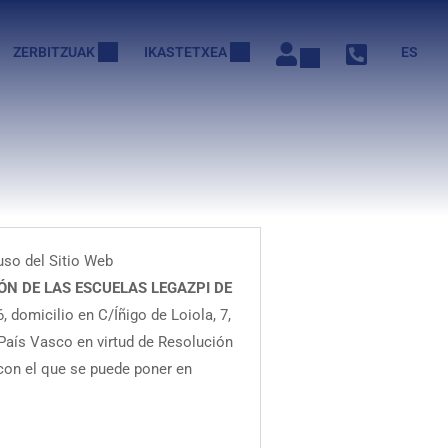
ZERBITZUAK
IKASTETXEA
ES
uso del Sitio Web
ÓN DE LAS ESCUELAS LEGAZPI DE
 domicilio en C/Íñigo de Loiola, 7,
 País Vasco en virtud de Resolución
con el que se puede poner en