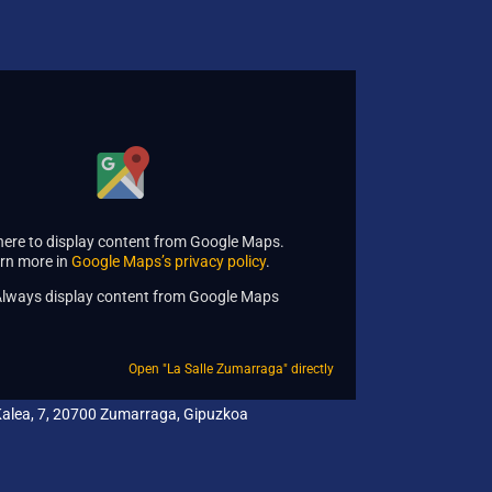
 here to display content from Google Maps.
rn more in
Google Maps’s privacy policy
.
lways display content from Google Maps
Open "La Salle Zumarraga" directly
 Kalea, 7, 20700 Zumarraga, Gipuzkoa