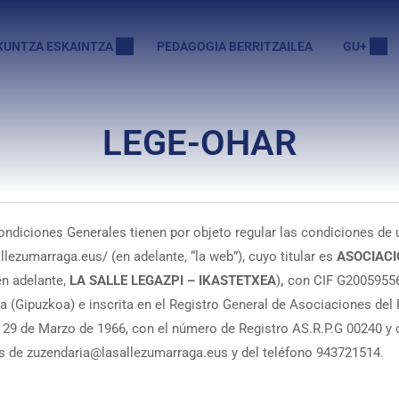
KUNTZA ESKAINTZA
PEDAGOGIA BERRITZAILEA
GU+
LEGE-OHAR
ndiciones Generales tienen por objeto regular las condiciones de 
allezumarraga.eus/
(en adelante, “la web”), cuyo titular es
ASOCIACI
en adelante,
LA SALLE LEGAZPI – IKASTETXEA
)
,
con CIF
G20059556,
 (Gipuzkoa) e inscrita en el Registro General de Asociaciones del
 29 de Marzo de 1966, con el número de Registro AS.R.P.G 00240 y 
és de
zuzendaria@lasallezumarraga.eus y del teléfono 943721514.