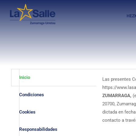
HEZ
Inicio
Las presentes Co
https://www.las
Condiciones
ZUMARRAGA,
(
20700, Zumarraga
Cookies
dictada en fecha
contacto a trav
Responsabilidades