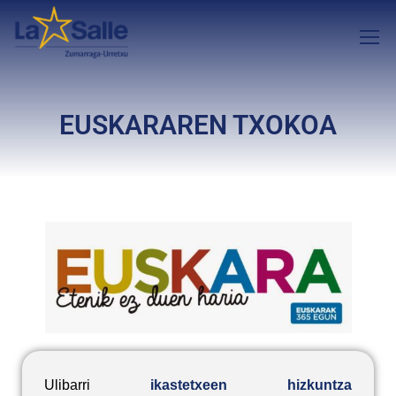
EUSKARAREN TXOKOA
Ulibarri
ikastetxeen hizkuntza