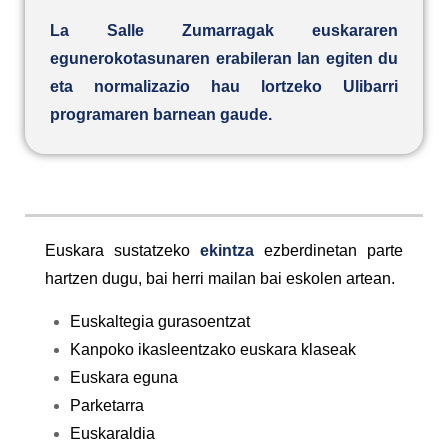
La Salle Zumarragak euskararen
egunerokotasunaren erabileran lan egiten du
eta normalizazio hau lortzeko Ulibarri
programaren barnean gaude.
Euskara sustatzeko
ekintza
ezberdinetan parte
hartzen dugu, bai herri mailan bai eskolen artean.
Euskaltegia gurasoentzat
Kanpoko ikasleentzako euskara klaseak
Euskara eguna
Parketarra
Euskaraldia