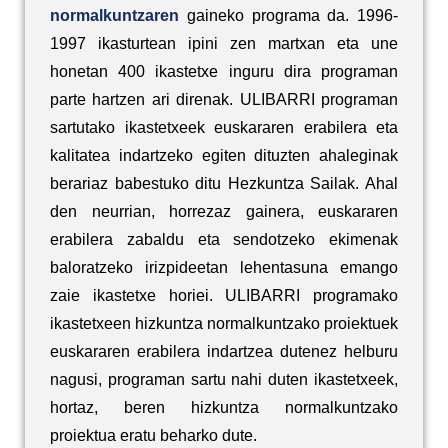
normalkuntzaren
gaineko programa da. 1996-
1997 ikasturtean ipini zen martxan eta une
honetan 400 ikastetxe inguru dira programan
parte hartzen ari direnak. ULIBARRI programan
sartutako ikastetxeek euskararen erabilera eta
kalitatea indartzeko egiten dituzten ahaleginak
berariaz babestuko ditu Hezkuntza Sailak. Ahal
den neurrian, horrezaz gainera, euskararen
erabilera zabaldu eta sendotzeko ekimenak
baloratzeko irizpideetan lehentasuna emango
zaie ikastetxe horiei. ULIBARRI programako
ikastetxeen hizkuntza normalkuntzako proiektuek
euskararen erabilera indartzea dutenez helburu
nagusi, programan sartu nahi duten ikastetxeek,
hortaz, beren hizkuntza normalkuntzako
proiektua eratu beharko dute.