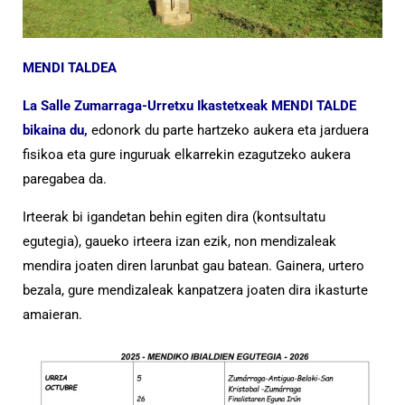
MENDI TALDEA
La Salle Zumarraga-Urretxu Ikastetxeak MENDI TALDE
bikaina du,
edonork du parte hartzeko aukera eta jarduera
fisikoa eta gure inguruak elkarrekin ezagutzeko aukera
paregabea da.
Irteerak bi igandetan behin egiten dira (kontsultatu
egutegia), gaueko irteera izan ezik, non mendizaleak
mendira joaten diren larunbat gau batean. Gainera, urtero
bezala, gure mendizaleak kanpatzera joaten dira ikasturte
amaieran.