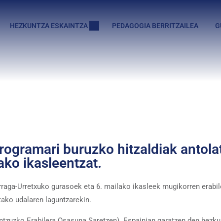
HEZKUNTZA ESKAINTZA
PEDAGOGIA BERRITZAILEA
G
ogramari buruzko hitzaldiak antolat
ko ikasleentzat.
rraga-Urretxuko gurasoek eta 6. mailako ikasleek mugikorren erabile
etako udalaren laguntzarekin.
ntzuzko Erabilera Osasuna Saretzen). Espainian garatzen den hezkun