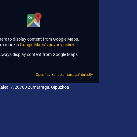
 here to display content from Google Maps.
rn more in
Google Maps’s privacy policy
.
lways display content from Google Maps
Open "La Salle Zumarraga" directly
 Kalea, 7, 20700 Zumarraga, Gipuzkoa