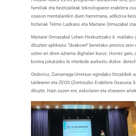
familiak eta hezitzaileak teknologiaren erabilera o
osasun mentalarekin duen harremana, adikzioa bezal
hizlariak Telmo Lazkano eta Maitane Ormazabal izan
Maitane Ormazabal Lehen Hezkuntzako 6. mailako gel
dituzten aplikazio “doakoen” benetako prezioa zein d
uzten ari diren aztarna digitalari buruz. Horrez gain
kontra jokatzeko bi irtenbide aurkeztu dizkie: derech
Ondorioz, Zumarraga-Urretxun egindako hitzaldiek ag
taldearen eta ZEOS (Zentzuzko Erabilera Osasuna Sa
dituzte. Hain zuzen ere, eskolaren eta etxearen arte