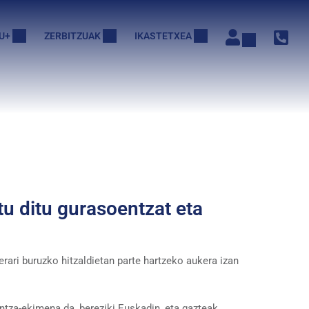
U+
ZERBITZUAK
IKASTETXEA
u ditu gurasoentzat eta
rari buruzko hitzaldietan parte hartzeko aukera izan
tza-ekimena da, bereziki Euskadin, eta gazteak,