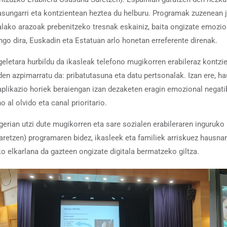
sasungarri eta kontzientean heztea du helburu. Programak zuzenean 
ako arazoak prebenitzeko tresnak eskainiz, baita ongizate emozion
go dira, Euskadin eta Estatuan arlo honetan erreferente direnak.
etara hurbildu da ikasleak telefono mugikorren erabileraz kontzien
en azpimarratu da: pribatutasuna eta datu pertsonalak. Izan ere, ha
, aplikazio horiek beraiengan izan dezaketen eragin emozional negatib
o al olvido eta canal prioritario.
erian utzi dute mugikorren eta sare sozialen erabileraren inguruko 
retzen) programaren bidez, ikasleek eta familiek arriskuez hausnar
ko elkarlana da gazteen ongizate digitala bermatzeko giltza.