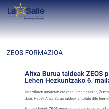
ZEOS FORMAZIOA
Altxa Burua taldeak ZEOS pr
Lehen Hezkuntzako 6. maila
Urtarrilaren amaieran eta otsailaren hasieran, Zuma
dute. Hauek Altxa Burua taldeak antolatu ditu herri
Hitzaldi hauek ZEOS programari buruzkoak dira, (Ze