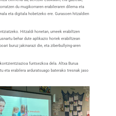
jorratzen du mugikorraren erabileraren dilema eta
ala eta digitala hobetzeko ere. Gurasoen hitzaldien
tziatzeko. Hitzaldi honetan, umeek erabiltzen
usnartu behar dute aplikazio horiek erabiltzean
oari buruz jakinarazi die, eta ziberbullying-aren
kontzientziazioa funtsezkoa dela. Altxa Burua
tu eta erabilera arduratsuago baterako tresnak jaso