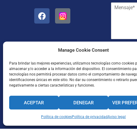
e
M
r
y
e
e
a
n
o
p
s
e
e
a
l
l
j
e
l
e
c
i
*
t
d
He leído
Manage Cookie Consent
r
o
ó
s
Para brindar las mejores experiencias, utilizamos tecnologías como cookies 
n
*
almacenar y/o acceder a la información del dispositivo. El consentimiento pa
i
tecnologías nos permitirá procesar datos como el comportamiento de naveg
c
identificaciones únicas en este sitio. No dar su consentimiento o retirarlo pue
o
negativamente a ciertas características y funciones.
*
ACEPTAR
DENEGAR
VER PREFE
Enviar
CANAL INTERNO DE INFORMACIÓN
Política de cookies
Política de privacidad
CÓDIGO ÉTICO
Aviso legal
PACTO EDUCA