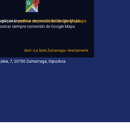
ción en la
 aquí para mostrar contenido de Google Maps.
política de privacidad de Google Maps
.
ostrar siempre contenido de Google Maps
Abrir «La Salle Zumarraga» directamente
 Kalea, 7, 20700 Zumarraga, Gipuzkoa
dad