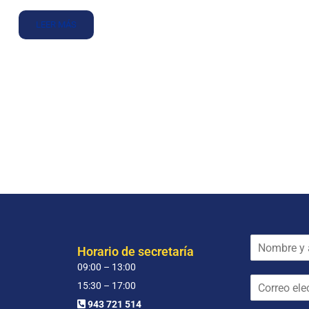
LEER MÁS
N
Horario de secretaría
o
09:00 – 13:00
m
C
b
15:30 – 17:00
o
r
943 721 514
r