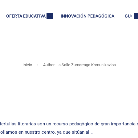
OFERTA EDUCATIVA
INNOVACIÓN PEDAGÓGICA
GU+
LE ZUMARRAGA KOMUN
Inicio
Author: La Salle Zumarraga Komunikazioa
as tertulias literarias son un recurso pedagógico de gran importanc
ollamos en nuestro centro, ya que sitúan al …